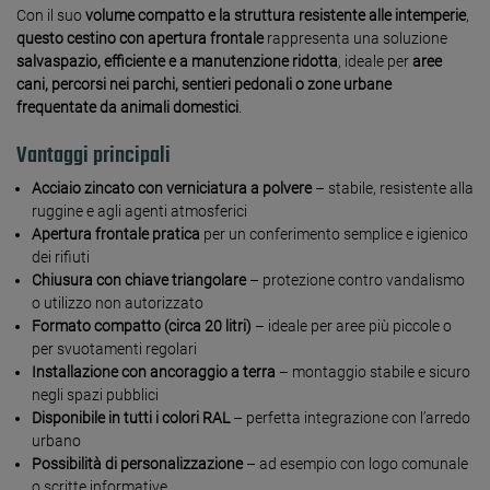
Con il suo
volume compatto e la struttura resistente alle intemperie
,
questo
cestino con apertura frontale
rappresenta una soluzione
salvaspazio, efficiente e a manutenzione ridotta
, ideale per
aree
cani, percorsi nei parchi, sentieri pedonali o zone urbane
frequentate da animali domestici
.
Vantaggi principali
Acciaio zincato con verniciatura a polvere
– stabile, resistente alla
ruggine e agli agenti atmosferici
Apertura frontale pratica
per un conferimento semplice e igienico
dei rifiuti
Chiusura con chiave triangolare
– protezione contro vandalismo
o utilizzo non autorizzato
Formato compatto (circa 20 litri)
– ideale per aree più piccole o
per svuotamenti regolari
Installazione con ancoraggio a terra
– montaggio stabile e sicuro
negli spazi pubblici
Disponibile in tutti i colori RAL
– perfetta integrazione con l’arredo
urbano
Possibilità di personalizzazione
– ad esempio con logo comunale
o scritte informative