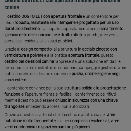
Cestino DOGTOILET con apertura frontale per deiezioni
canine
Il
cestino DOGTOILET con apertura frontale
è un contenitore per
rifiuti
robusto, resistente alle intemperie e progettato per un uso
duraturo all’esterno
, sviluppato appositamente per lo
smaltimento
igienico delle deiezioni canine e di altri rifiuti
in parchi, aree verdi,
complessi residenziali e spazi pubblici.
Grazie al
design compatto
, alla struttura in
acciaio zincato con
verniciatura a polvere
e alla pratica
apertura frontale
, questo
cestino per deiezioni canine
rappresenta una soluzione affidabile
per comuni, amministratori di condomini, campeggi e gestori di aree
pubbliche che desiderano mantenere
pulizia, ordine e igiene negli
spazi esterni
.
Il contenitore convince per la sua
struttura solida e la progettazione
funzionale
: l’apertura frontale facilita il conferimento dei rifiuti,
mentre il cestino può essere
chiuso in sicurezza con una chiave
triangolare
, impedendo accessi non autorizzati.
Grazie a queste caratteristiche, il cestino è adatto sia per
aree
pubbliche molto frequentate
, sia per
complessi residenziali, aree
verdi condominiali o spazi comunitari più piccoli
.