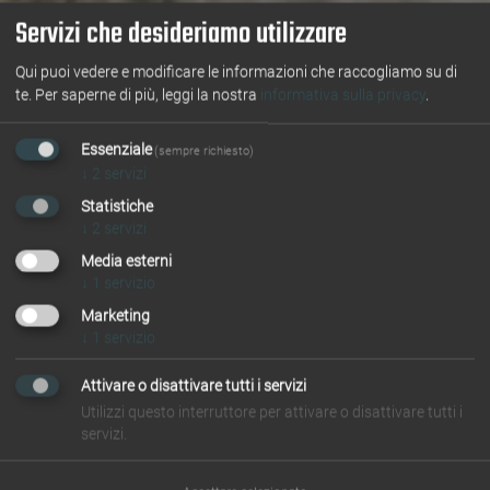
Servizi che desideriamo utilizzare
Qui puoi vedere e modificare le informazioni che raccogliamo su di
te.
Per saperne di più, leggi la nostra
informativa sulla privacy
.
Essenziale
(sempre richiesto)
↓
2
servizi
Statistiche
↓
2
servizi
Media esterni
↓
1
servizio
Marketing
↓
1
servizio
Attivare o disattivare tutti i servizi
Utilizzi questo interruttore per attivare o disattivare tutti i
servizi.