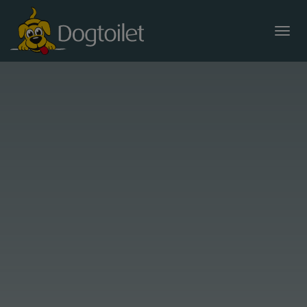
Prodotti
Distributore sacchetti per cani con bidoncino
Erogatore sacchetti per cani senza cestino
Sacchetti igienici per cani
Bidoncini
Accessori