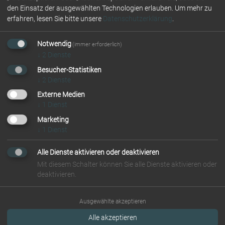
den Einsatz der ausgewählten Technologien erlauben.
Um mehr zu
erfahren, lesen Sie bitte unsere
Datenschutzerklärung
.
Notwendig
(immer erforderlich)
↓
2
Dienste
Besucher-Statistiken
↓
2
Dienste
Externe Medien
↓
1
Dienst
Marketing
Hundekotbeutelspender
↓
1
Dienst
& Hundekotbeutel
Alle Dienste aktivieren oder deaktivieren
Mit diesem Schalter können Sie alle Dienste aktivieren oder
deaktivieren.
Ausgewählte akzeptieren
Alle akzeptieren